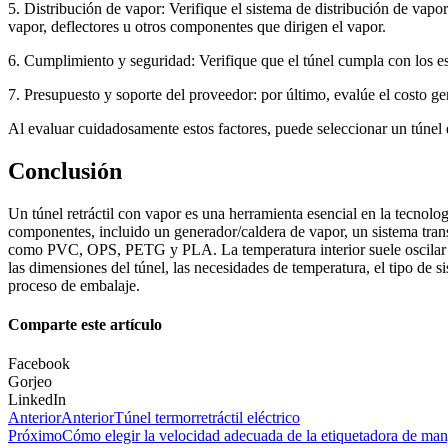
5. Distribución de vapor: Verifique el sistema de distribución de vapo
vapor, deflectores u otros componentes que dirigen el vapor.
6. Cumplimiento y seguridad: Verifique que el túnel cumpla con los est
7. Presupuesto y soporte del proveedor: por último, evalúe el costo ge
Al evaluar cuidadosamente estos factores, puede seleccionar un túnel 
Conclusión
Un túnel retráctil con vapor es una herramienta esencial en la tecnolo
componentes, incluido un generador/caldera de vapor, un sistema trans
como PVC, OPS, PETG y PLA. La temperatura interior suele oscilar e
las dimensiones del túnel, las necesidades de temperatura, el tipo de s
proceso de embalaje.
Comparte este artículo
Facebook
Gorjeo
LinkedIn
Anterior
Anterior
Túnel termorretráctil eléctrico
Próximo
Cómo elegir la velocidad adecuada de la etiquetadora de mang