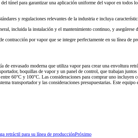
r del túnel para garantizar una aplicación uniforme del vapor en todos l
ándares y regulaciones relevantes de la industria e incluya característi
neral, incluida la instalación y el mantenimiento continuo, y asegúrese
de contracción por vapor que se integre perfectamente en su línea de p
gía de envasado moderna que utiliza vapor para crear una envoltura retrá
portador, boquillas de vapor y un panel de control, que trabajan juntos
ntre 60°C y 100°C. Las consideraciones para comprar uno incluyen com
istema transportador y las consideraciones presupuestarias. Este equipo 
a retráctil para su línea de producción
Próximo