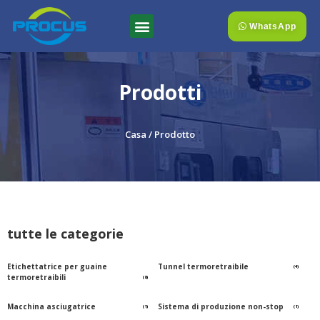
WhatsApp
Perché Noi
Prodotti
Casa
/ Prodotto
tutte le categorie
Etichettatrice per guaine
Tunnel termoretraibile
(4)
termoretraibili
(8)
Macchina asciugatrice
Sistema di produzione non-stop
(1)
(1)