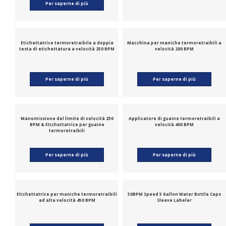
Per saperne di più
Etichettatrice termoretraibile a doppia
Macchina per maniche termoretraibili a
testa di etichettatura a velocità 250 BPM
velocità 200 BPM
Per saperne di più
Per saperne di più
Manomissione del limite di velocità 250
Applicatore di guaine termoretraibili a
BPM & Etichettatrice per guaine
velocità 400 BPM
termoretraibili
Per saperne di più
Per saperne di più
Etichettatrice per maniche termoretraibili
50BPM Speed ​​5 Gallon Water Bottle Caps
ad alta velocità 450 BPM
Sleeve Labeler