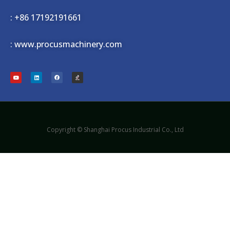
:
+86 17192191661
: www.procusmachinery.com
Copyright © Shanghai Procus Industrial Co., Ltd