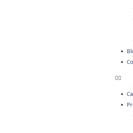
Bl
Co
Ca
Pr